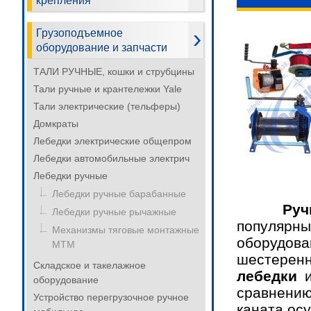
крепления
Грузоподъемное
оборудование и запчасти
ТАЛИ РУЧНЫЕ, кошки и струбцины
Тали ручные и крантележки Yale
Тали электрические (тельферы)
Домкраты
Лебедки электрические общепром
Лебедки автомобильные электрич
Лебедки ручные
Лебедки ручные барабанные
Руч
Лебедки ручные рычажные
популярны
Механизмы тяговые монтажные
оборудов
МТМ
шестере
Складское и такелажное
лебедки
и
оборудование
сравнен
Устройство перегрузочное ручное
каната ос