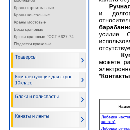
мобильное
Ручна
Краны строительные
и долг
Краны консольные
относит
Краны мостовые
барабанн
Весы крановые
усилие
. О
Крюки крановые ГОСТ 6627-74
использо
Подвески крюковые
отсутству
Купить 
Траверсы
можете,
ра
электрон
"
Контакты
Комплектующие для строп
10класс
Блоки и полиспасты
Наим
Канаты и ленты
Лебедка насте
каната)
Лебедка ручна