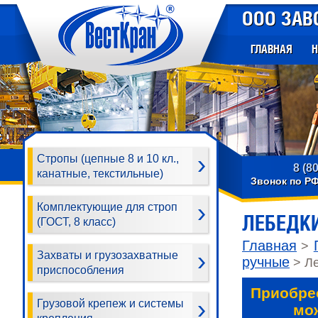
ООО ЗАВ
ГЛАВНАЯ
Н
Стропы (цепные 8 и 10 кл.,
8 (8
канатные, текстильные)
Звонок по Р
Комплектующие для строп
ЛЕБЕДК
(ГОСТ, 8 класс)
Главная
>
Захваты и грузозахватные
ручные
> Ле
приспособления
Приобре
Грузовой крепеж и системы
мо