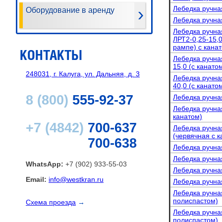
Лебедка ручная
Оборудование в аренду
Лебедка ручная
Лебедка ручна
ЛРТ2-0,25-15,
рампе)
с кана
КОНТАКТЫ
Лебедка ручна
15,0 (с канато
248031, г. Калуга, ул. Дальняя, д. 3
Лебедка ручна
40,0 (с канато
8 (800)
555-92-37
Лебедка ручна
Лебедка ручна
канатом)
+7 (4842)
700-637
Лебедка ручна
(червячная с к
700-638
Лебедка ручная
Лебедка ручная
WhatsApp:
+7 (902) 933-55-03
Лебедка ручная
Email:
info@westkran.ru
Лебедка ручна
Лебедка ручна
полиспастом)
Схема проезда
→
Лебедка ручна
полиспастом)