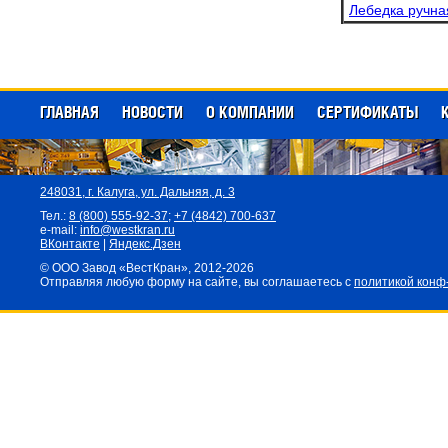
Лебедка ручна
ГЛАВНАЯ
НОВОСТИ
О КОМПАНИИ
СЕРТИФИКАТЫ
248031,
г. Калуга, ул. Дальняя, д. 3
Тел.:
8 (800) 555-92-37
;
+7 (4842) 700-637
e-mail:
info@westkran.ru
ВКонтакте
|
Яндекс.Дзен
© ООО Завод «ВестКран», 2012-2026
Отправляя любую форму на сайте, вы соглашаетесь с
политикой конф