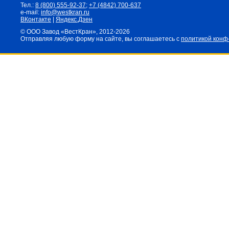
Тел.:
8 (800) 555-92-37
;
+7 (4842) 700-637
e-mail:
info@westkran.ru
ВКонтакте
|
Яндекс.Дзен
© ООО Завод «ВестКран», 2012-2026
Отправляя любую форму на сайте, вы соглашаетесь с
политикой конф