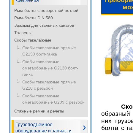
крепления
мо
Рым-болты с поворотной петлей
Рым-болты DIN 580
Зажимы для стальных канатов
Талрепы
Скобы такелажные
Скобы такелажные прямые
G2150 болт-гайка
Скобы такелажные
омегаобразные G2130 болт-
гайка
Скобы такелажные прямые
G210 с резьбой
Скобы такелажные
омегаобразные G209 с резьбой
Скоба т
Стяжные ремни и речеты
образный 
них грузо
Грузоподъемное
болта с г
оборудование и запчасти