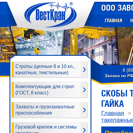
ООО ЗАВ
ГЛАВНАЯ
Н
Стропы (цепные 8 и 10 кл.,
8 (8
канатные, текстильные)
Звонок по Р
Комплектующие для строп
СКОБЫ 
(ГОСТ, 8 класс)
ГАЙКА
Захваты и грузозахватные
Главная
приспособления
такелажны
Грузовой крепеж и системы
Приобре