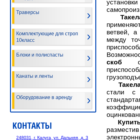
установ
самопроиз
Траверсы
Такелаж
применяют
ветвей, а
Комплектующие для строп
между то
10класс
приспос
Возможно
Блоки и полиспасты
скоб
сде
приспосо
Канаты и ленты
грузоподъ
Такел
стали с 
Оборудование в аренду
стандарта
коэффици
оцинкован
Купить 
КОНТАКТЫ
размести
электронн
248031, г. Калуга, ул. Дальняя, д. 3