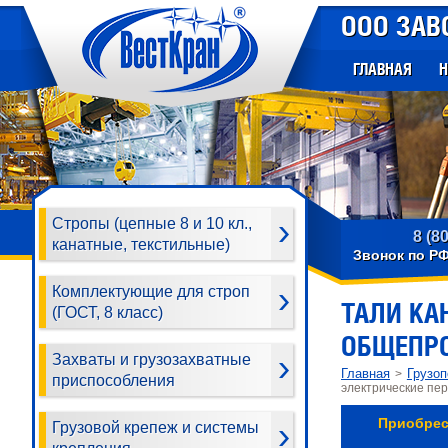
ООО ЗАВ
ГЛАВНАЯ
Н
Стропы (цепные 8 и 10 кл.,
8 (8
канатные, текстильные)
Звонок по Р
Комплектующие для строп
ТАЛИ КА
(ГОСТ, 8 класс)
ОБЩЕПР
Захваты и грузозахватные
Главная
Грузо
>
приспособления
электрические п
Приобрес
Грузовой крепеж и системы