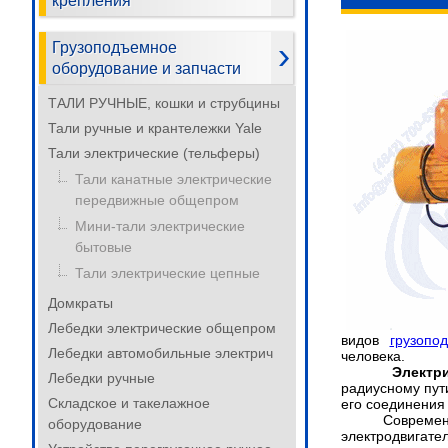
крепления
Грузоподъемное
оборудование и запчасти
ТАЛИ РУЧНЫЕ, кошки и струбцины
Тали ручные и крантележки Yale
Тали электрические (тельферы)
Тали канатные электрические
передвижные общепром
Мини-тали электрические
бытовые
Тали электрические цепные
Домкраты
Лебедки электрические общепром
видов
грузопо
Лебедки автомобильные электрич
человека.
Электр
Лебедки ручные
радиусному
пут
Складское и такелажное
его соединения
Соврем
оборудование
электродвигат