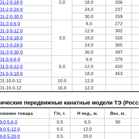
D1-2,0-18,0
2,0
18,0
206
D1-2,0-24,0
24,0
237
D1-2,0-30,0
30,0
259
D1-3,0-6,0
6,0
272
D1-3,0-12,0
12,0
302
D1-3,0-18,0
3,0
18,0
325
D1-3,0-24,0
24,0
365
D1-3,0-30,0
30,0
397
D1-5,0-6,0
6,0
379
D1-5,0-12,0
5,0
12,0
420
D1-5,0-18,0
18,0
453
D1-10,0-12
10,0
12,0
D1-16,0-12
16,0
12,0
рические передвижные канатные модели ТЭ (Росс
ование товара
Г/п, т.
Н под., м.
Вес, кг.
Э-0,5-6,0
0,5
6,0
90
Э-0,5-12,0
0,5
12,0
Э-0,5-20,0
0,5
20,0