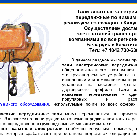
Тали канатные
электри
передвижные по низким
реализуем со складов в Калуг
Осуществляем доста
электроталей
транспор
компаниями во все регион
Беларусь и
Казахста
Тел.: +7 4842 700-63
В данном разделе мы хотим пре
тали электрические передвижн
общепромышленного назначения.
эти грузоподъемные устройства в
исполнении или с механизмом пер
установки на мостовые кран
двутаврового профиля.
Тали эл
канатные передвижные
- одно
популярных и распрос
дъемного оборудования
, используемые почти во всех сферах 
ические передвижные тали
могут перемещаться по
прямол
и. Это
зависит от конструкции механизма передвижения тали (каре
 непосредственно с грузоподъемным механизмом тали.
енные
канатные электротали
снабжены конусным тормозом, 
ель, который срабатывает при останове подъемной операции 