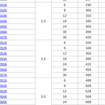
0416
6
290
0426
9
305
0436
12
315
0446
2,0
18
340
0456
24
365
0466
30
390
0476
36
420
0516
6
325
0526
9
340
0536
12
355
0546
3,2
18
385
0556
24
415
0566
30
450
0576
36
490
0616
6
488
0626
9
508
0636
12
528
0646
5,0
18
568
0656
24
608