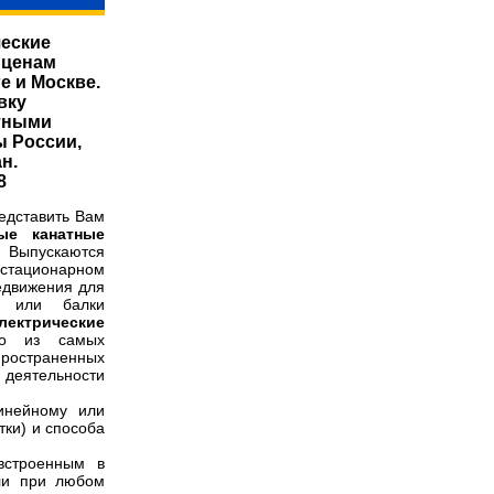
ческие
 ценам
е и Москве.
вку
тными
ы России,
н.
8
дставить Вам
ые канатные
 Выпускаются
 стационарном
едвижения для
ы или балки
ектрические
 из самых
траненных
деятельности
инейному или
тки) и способа
встроенным в
или при любом