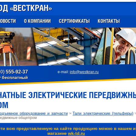
ОД «ВЕСТКРАН»
ОВОСТИ
О КОМПАНИИ
СЕРТИФИКАТЫ
КОНТАКТЫ
00)
555-92-37
e-mail:
info@westkran.ru
Ф бесплатный
НАТНЫЕ ЭЛЕКТРИЧЕСКИЕ ПЕРЕДВИЖН
ОМ
подъемное оборудование и запчасти
Тали электрические (тельферы)
>
>
ередвижные общепром
ти всю представленную на сайте продукцию можно в нашем и
магазине
wk-td.ru