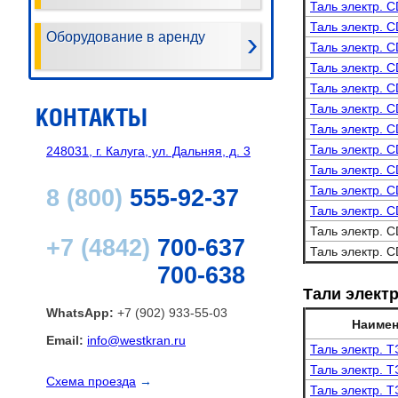
Таль электр. C
Таль электр. C
Оборудование в аренду
Таль электр. C
Таль электр. C
Таль электр. C
Таль электр. C
КОНТАКТЫ
Таль электр. C
Таль электр. C
248031, г. Калуга, ул. Дальняя, д. 3
Таль электр. C
Таль электр. C
8 (800)
555-92-37
Таль электр. C
Таль электр. C
+7 (4842)
700-637
Таль электр. C
700-638
Тали элект
WhatsApp:
+7 (902) 933-55-03
Наимен
Email:
info@westkran.ru
Таль электр. Т
Таль электр. Т
Схема проезда
→
Таль электр. Т