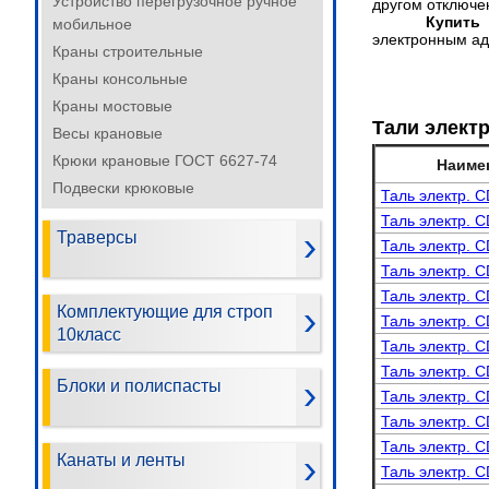
Устройство перегрузочное ручное
другом отключе
Купить
мобильное
электронным ад
Краны строительные
Краны консольные
Краны мостовые
Тали элект
Весы крановые
Крюки крановые ГОСТ 6627-74
Наиме
Подвески крюковые
Таль электр. C
Таль электр. C
Траверсы
Таль электр. C
Таль электр. C
Таль электр. C
Комплектующие для строп
Таль электр. C
10класс
Таль электр. C
Таль электр. C
Блоки и полиспасты
Таль электр. C
Таль электр. C
Таль электр. C
Канаты и ленты
Таль электр. C