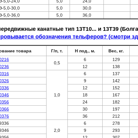
Э-5,0-24,0
5,0
24,0
Э-5,0-30,0
5,0
30,0
Э-5,0-36,0
5,0
36,0
ередвижные канатные тип 13Т10... и 13Т39 (Болг
ровывается обозначения тельферов? (смотри зд
ование товара
Г/п, т.
Н под., м.
Вес, кг.
0216
6
129
0,5
0236
12
138
0316
6
137
0326
9
142
0336
12
152
0346
1,0
18
167
0356
24
182
0366
30
197
0376
36
212
9336
6
278
9346
2,0
9
293
9356
12
307