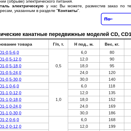
нии (обрыве) электрического питания.
 таль электрическую
у нас Вы можете, разместив заказ по т
ресам, указанным в разделе "
Контакты
".
рические канатные передвижные моделей CD, СD
нование товара
Г/п, т.
Н под., м.
Вес, кг.
D1-0,5-6,0
6,0
80
D1-0,5-12,0
12,0
90
D1-0,5-18,0
0,5
18,0
95
D1-0,5-24,0
24,0
120
D1-0,5-30,0
30,0
140
D1-1,0-6,0
6,0
118
D1-1,0-12,0
12,0
135
D1-1,0-18,0
1,0
18,0
152
D1-1,0-24,0
24,0
169
D1-1,0-30,0
30,0
186
D1-2,0-6,0
6,0
168
D1-2,0-12,0
12,0
199