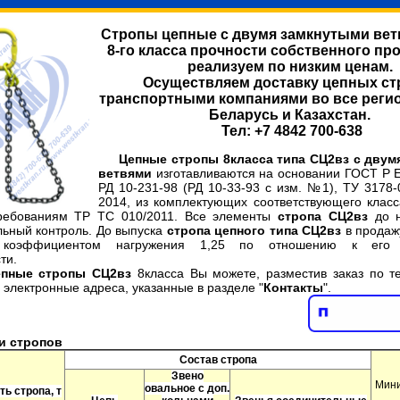
Стропы цепные с двумя замкнутыми вет
8-го класса прочности собственного пр
реализуем
по низким ценам.
Осуществляем доставку цепных ст
транспортными компаниями во все реги
Беларусь и
Казахстан.
Тел:
+7 4842 700-638
Цепные стропы
8класса
типа СЦ2вз с двум
ветвями
изготавливаются
на основании
ГОСТ Р Е
РД 10-231-98 (РД 10-33-93 с изм. №1), ТУ 3178-
2014,
из комплектующих соответствующего класс
требованиям ТР ТС 010/2011
. Все элементы
стропа СЦ2вз
до 
льный контроль. До выпуска
стропа цепного типа СЦ2вз
в продажу
 коэффициентом нагружения 1,25 по отношению к его 
ти.
ные стропы СЦ2вз
8класса
Вы можете, разместив заказ по 
 электронные адреса, указанные в разделе "
Контакты
".
и стропов
Состав стропа
Звено
Мини
овальное с доп.
ь стропа, т