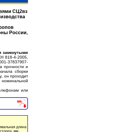
вями СЦ2вз
оизводства
ропов
оны России,
я замкнутыми
Н 818-4-2005,
001-37837907-
а прочности и
начала сборки
, он проходит
номинальной
телефонам или
мальная длина
сторпа, мм