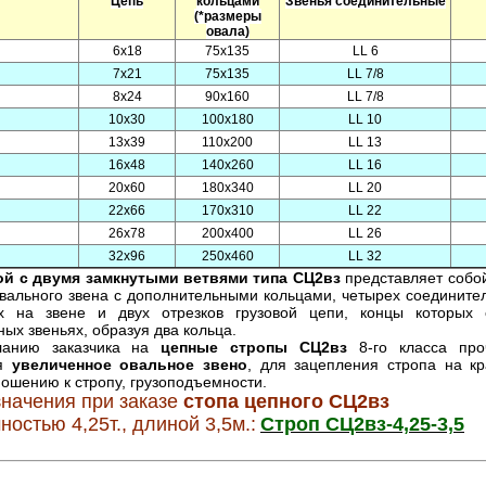
Цепь
кольцами
Звенья соединительные
(
*размеры
овала)
6х18
75х135
LL 6
7х21
75х135
LL 7/8
8х24
90х160
LL 7/8
10х30
100х180
LL 10
13х39
110х200
LL 13
16х48
140х260
LL 16
20х60
180х340
LL 20
22х66
170х310
LL 22
26х78
200х400
LL 26
32х96
250х460
LL 32
 с двумя замкнутыми ветвями типа СЦ2вз
представляет собой
вального звена с дополнительными кольцами, четырех соединител
х на звене и двух отрезков грузовой цепи, концы которых 
ых звеньях, образуя два кольца
.
ю заказчика на
цепные стропы СЦ2вз
8-го класса пр
ся
увеличенное овальное звено
, для зацепления стропа на к
ношению к стропу, грузоподъемности
.
начения при заказе
стопа цепного СЦ2вз
остью 4,25т., длиной 3,5м.:
Строп СЦ2вз-4,25-3,5