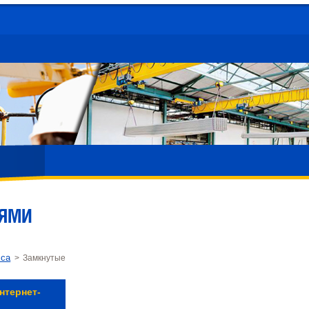
ВЯМИ
сса
> Замкнутые
нтернет-