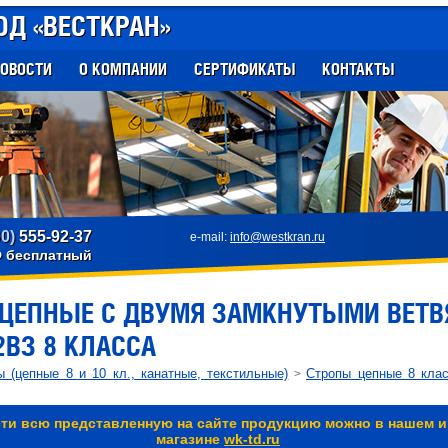
ОД «ВЕСТКРАН»
ОВОСТИ
О КОМПАНИИ
СЕРТИФИКАТЫ
КОНТАКТЫ
00)
555-92-37
e-mail:
info@westkran.ru
Ф бесплатный
ЦЕПНЫЕ С ДВУМЯ ЗАМКНУТЫМИ ВЕТ
2ВЗ 8 КЛАССА
 (цепные 8 и 10 кл., канатные, текстильные)
Стропы цепные 8 кла
>
ти всю представленную на сайте продукцию можно в нашем и
магазине
wk-td.ru