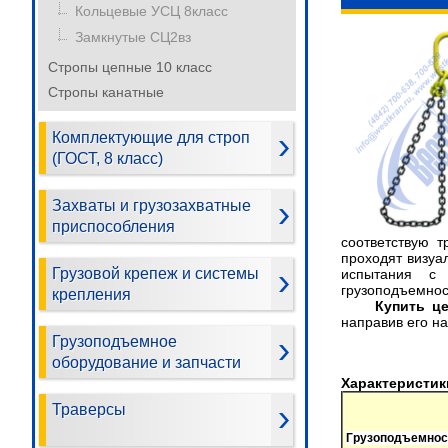
Кольцевые УСЦ 8класс
Замкнутые СЦ2вз
Стропы цепные 10 класс
Стропы канатные
Комплектующие для строп
(ГОСТ, 8 класс)
Захваты и грузозахватные
приспособления
соответствую 
проходят визуа
Грузовой крепеж и системы
испытания с
грузоподъемнос
крепления
Купить цеп
направив его на
Грузоподъемное
оборудование и запчасти
Характеристик
Траверсы
Грузоподъемност