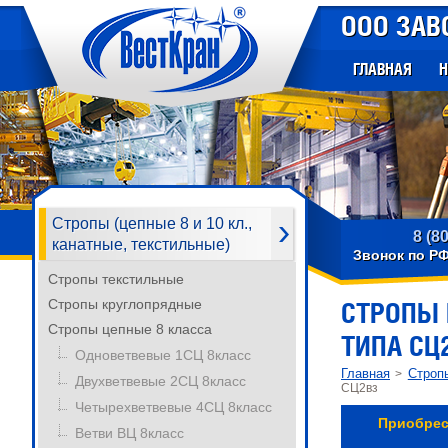
ООО ЗАВ
ГЛАВНАЯ
Н
Стропы (цепные 8 и 10 кл.,
8 (8
канатные, текстильные)
Звонок по Р
Стропы текстильные
Стропы круглопрядные
СТРОПЫ 
Стропы цепные 8 класса
ТИПА СЦ
Одноветвевые 1СЦ 8класс
Главная
Стропы
>
Двухветвевые 2СЦ 8класс
СЦ2вз
Четырехветвевые 4СЦ 8класс
Приобрес
Ветви ВЦ 8класс