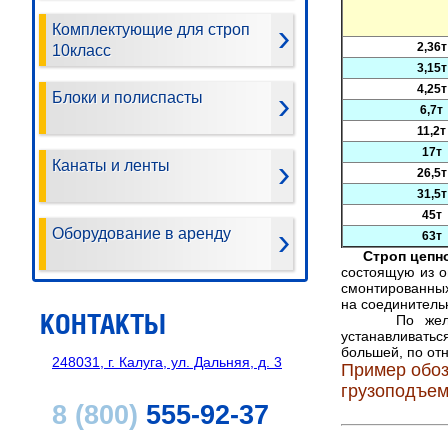
Комплектующие для строп
2,36т
10класс
3,15т
4,25т
Блоки и полиспасты
6,7т
11,2т
17т
Канаты и ленты
26,5т
31,5т
45т
Оборудование в аренду
63т
Строп цепной
состоящую из о
смонтированны
на
соединительн
КОНТАКТЫ
По желани
устанавливать
большей, по от
248031, г. Калуга, ул. Дальняя, д. 3
Пример обоз
грузоподъемн
8 (800)
555-92-37