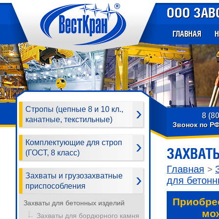
ООО ЗАВ
ГЛАВНАЯ
Н
Стропы (цепные 8 и 10 кл.,
8 (8
канатные, текстильные)
Звонок по Р
Комплектующие для строп
ЗАХВАТ
(ГОСТ, 8 класс)
Главная
>
Захваты и грузозахватные
для бетонн
приспособления
Приобре
Захваты для бетонных изделий
мо
Захваты для бордюрного камня