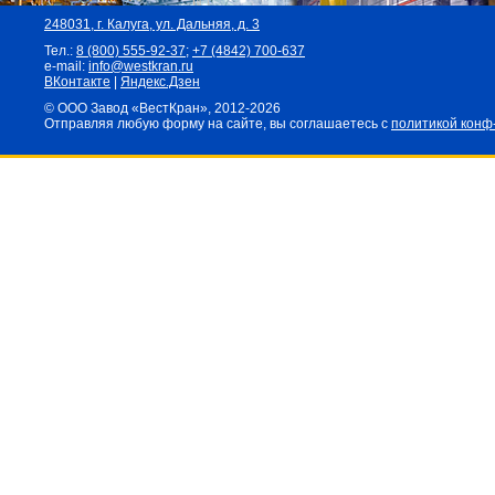
248031,
г. Калуга, ул. Дальняя, д. 3
Тел.:
8 (800) 555-92-37
;
+7 (4842) 700-637
e-mail:
info@westkran.ru
ВКонтакте
|
Яндекс.Дзен
© ООО Завод «ВестКран», 2012-2026
Отправляя любую форму на сайте, вы соглашаетесь с
политикой конф