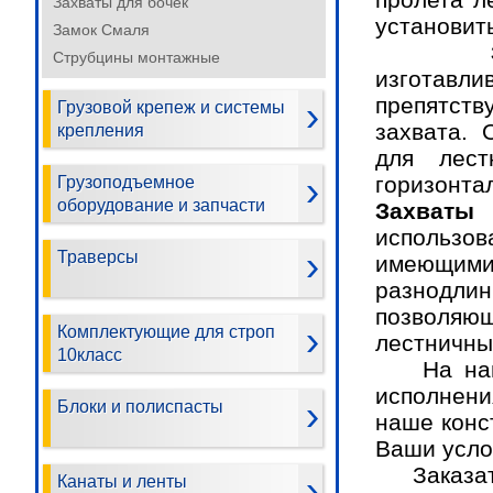
Захваты для бочек
установить
Замок Смаля
Захва
Струбцины монтажные
изготав
препятст
Грузовой крепеж и системы
захвата. 
крепления
для лест
горизонта
Грузоподъемное
оборудование и запчасти
Захват
использов
Траверсы
имеющим
разнодлин
позволяющ
Комплектующие для строп
лестничны
10класс
На нашем
исполнени
Блоки и полиспасты
наше конс
Ваши усло
Заказать
Канаты и ленты