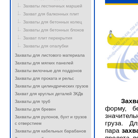
Захваты лестничных маршей
Захват для балконных плит
Захваты для бетонных колец
Захваты для бетонных блоков
Захват плит перекрытия
Захваты для опалубки
Захваты для листового материала
Захваты для мягких панелей
Захваты вилочные для поддонов
Захваты для проката и рельс
Захваты для цилиндрических грузов
Захват для круглых деталей ЗКДв
Захват 
Захваты для труб
форму, б
Захваты для бревен
значитель
Захваты для рулонов, бухт и грузов
груза. Д
с отверстием
пара
захв
Захваты для кабельных барабанов
пролета л