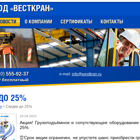
ОД «ВЕСТКРАН»
ОВОСТИ
О КОМПАНИИ
СЕРТИФИКАТЫ
КОНТАКТЫ
00)
555-92-37
e-mail:
info@westkran.ru
Ф бесплатный
ДО 25%
и
> Скидки до 25%
29.04.2022
Акция! Грузоподъёмное и сопутствующее оборудование 
25%
⏰Срок акции ограничен, не упустите шанс приобрести г