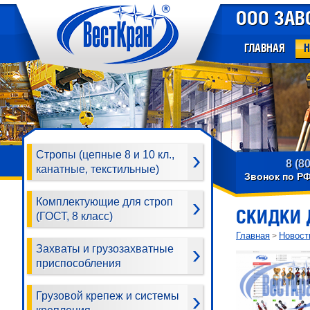
ООО ЗАВ
ГЛАВНАЯ
Н
Стропы (цепные 8 и 10 кл.,
8 (8
канатные, текстильные)
Звонок по Р
Комплектующие для строп
СКИДКИ 
(ГОСТ, 8 класс)
Главная
Новост
>
Захваты и грузозахватные
приспособления
Грузовой крепеж и системы